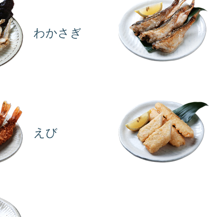
わかさぎ
えび