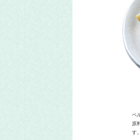
ペ
原
す