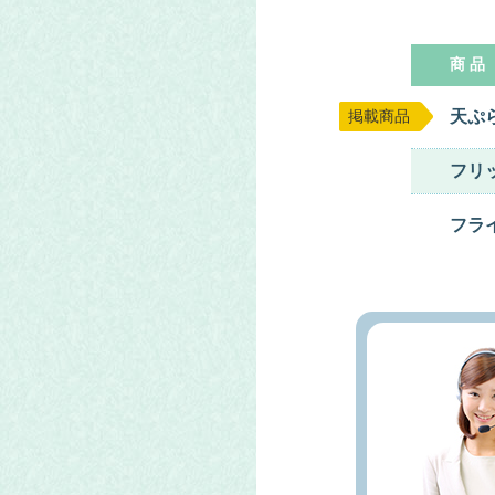
商 品
天ぷ
掲載商品
フリ
フラ