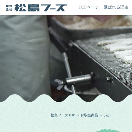
TOPページ
選ばれる理由
松島フーズTOP
＞
お取扱商品
＞ いか