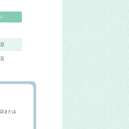
ン
豆
豆
話または